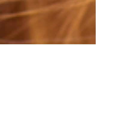
CABELOS FORTES E
SAUDÁVEIS
Cabelos saudáveis são um sinal de beleza e