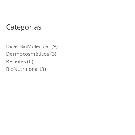
Categorias
Dicas BioMolecular
(9)
9 posts
Dermocosméticos
(3)
3 posts
Receitas
(6)
6 posts
BioNutritional
(3)
3 posts
Eventos
(2)
2 posts
Ativos
(10)
10 posts
Conexão Saúde
(2)
2 posts
Dermocosméticos
(0)
0 post
Conexão Saúde
(0)
0 post
Posts Em Destaque